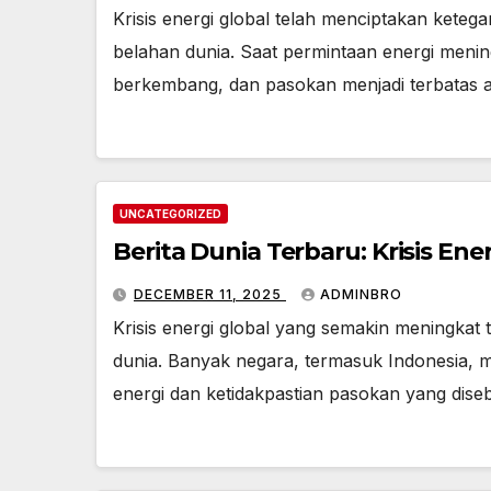
Krisis energi global telah menciptakan ketega
belahan dunia. Saat permintaan energi mening
berkembang, dan pasokan menjadi terbatas a
UNCATEGORIZED
Berita Dunia Terbaru: Krisis En
DECEMBER 11, 2025
ADMINBRO
Krisis energi global yang semakin meningkat 
dunia. Banyak negara, termasuk Indonesia, 
energi dan ketidakpastian pasokan yang dis