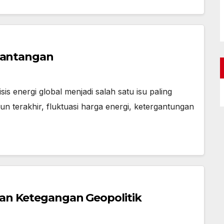
 Tantangan
sis energi global menjadi salah satu isu paling
n terakhir, fluktuasi harga energi, ketergantungan
kan Ketegangan Geopolitik