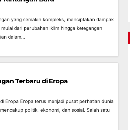
ntangan yang semakin kompleks, menciptakan dampak
, mulai dari perubahan iklim hingga ketegangan
stian dalam…
ngan Terbaru di Eropa
di Eropa Eropa terus menjadi pusat perhatian dunia
encakup politik, ekonomi, dan sosial. Salah satu