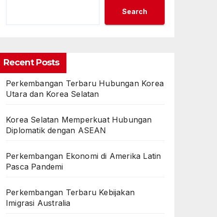
Search
Recent Posts
Perkembangan Terbaru Hubungan Korea
Utara dan Korea Selatan
Korea Selatan Memperkuat Hubungan
Diplomatik dengan ASEAN
Perkembangan Ekonomi di Amerika Latin
Pasca Pandemi
Perkembangan Terbaru Kebijakan
Imigrasi Australia