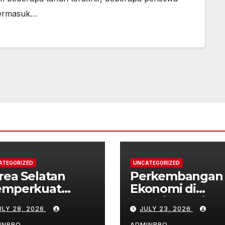
 termasuk…
ATEGORIZED
UNCATEGORIZED
rea Selatan
Perkembangan
mperkuat
Ekonomi di
bungan
Amerika Latin
ULY 28, 2026
JULY 23, 2026
plomatik
Pasca Pandemi
INBRO
ADMINBRO