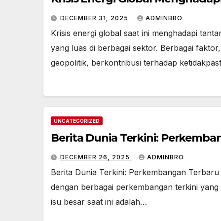
DECEMBER 31, 2025
ADMINBRO
Krisis energi global saat ini menghadapi ta
yang luas di berbagai sektor. Berbagai faktor
geopolitik, berkontribusi terhadap ketidakpa
UNCATEGORIZED
Berita Dunia Terkini: Perkemba
DECEMBER 26, 2025
ADMINBRO
Berita Dunia Terkini: Perkembangan Terbaru 
dengan berbagai perkembangan terkini yang m
isu besar saat ini adalah…