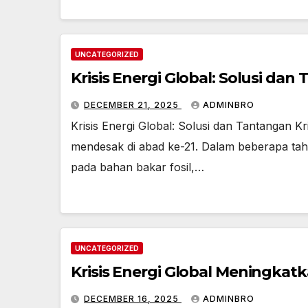
UNCATEGORIZED
Krisis Energi Global: Solusi dan
DECEMBER 21, 2025
ADMINBRO
Krisis Energi Global: Solusi dan Tantangan Kri
mendesak di abad ke-21. Dalam beberapa tahu
pada bahan bakar fosil,…
UNCATEGORIZED
Krisis Energi Global Meningkat
DECEMBER 16, 2025
ADMINBRO