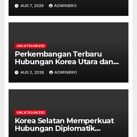
Kehidupan Sehari-hari
AUG 7, 2026
ADMINBRO
UNCATEGORIZED
Perkembangan Terbaru
Hubungan Korea Utara dan
Korea Selatan
AUG 2, 2026
ADMINBRO
UNCATEGORIZED
Korea Selatan Memperkuat
Hubungan Diplomatik
dengan ASEAN