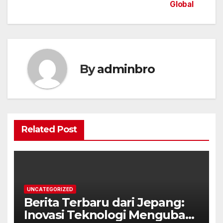
navigation
Global
By
adminbro
Related Post
UNCATEGORIZED
Berita Terbaru dari Jepang:
Inovasi Teknologi Mengubah