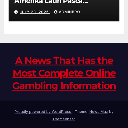
Amerika Latin Pasca
Pandemi
JULY 23, 2026
ADMINBRO
A News That Has the
Most Complete Online
Gambling Information
Proudly powered by WordPress
|
Theme:
News Maz
by
Themeansar
.