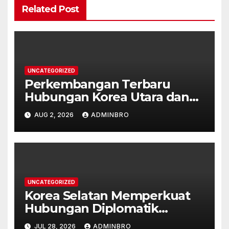
Related Post
UNCATEGORIZED
Perkembangan Terbaru
Hubungan Korea Utara dan
Korea Selatan
AUG 2, 2026
ADMINBRO
UNCATEGORIZED
Korea Selatan Memperkuat
Hubungan Diplomatik
dengan ASEAN
JUL 28, 2026
ADMINBRO