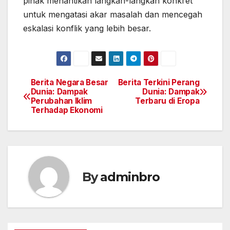
pihak menantikan langkah-langkah konkret
untuk mengatasi akar masalah dan mencegah
eskalasi konflik yang lebih besar.
Berita Negara Besar
Berita Terkini Perang
Post
Dunia: Dampak
Dunia: Dampak
Perubahan Iklim
Terbaru di Eropa
navigation
Terhadap Ekonomi
By
adminbro