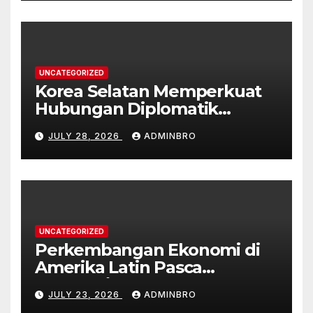
UNCATEGORIZED
Korea Selatan Memperkuat
Hubungan Diplomatik
dengan ASEAN
JULY 28, 2026
ADMINBRO
UNCATEGORIZED
Perkembangan Ekonomi di
Amerika Latin Pasca
Pandemi
JULY 23, 2026
ADMINBRO