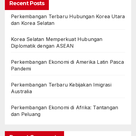
Recent Posts
Perkembangan Terbaru Hubungan Korea Utara
dan Korea Selatan
Korea Selatan Memperkuat Hubungan
Diplomatik dengan ASEAN
Perkembangan Ekonomi di Amerika Latin Pasca
Pandemi
Perkembangan Terbaru Kebijakan Imigrasi
Australia
Perkembangan Ekonomi di Afrika: Tantangan
dan Peluang