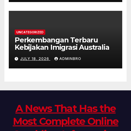
UNCATEGORIZED
Perkembangan Terbaru
Kebijakan Imigrasi Australia
JULY 18, 2026
ADMINBRO
A News That Has the
Most Complete Online