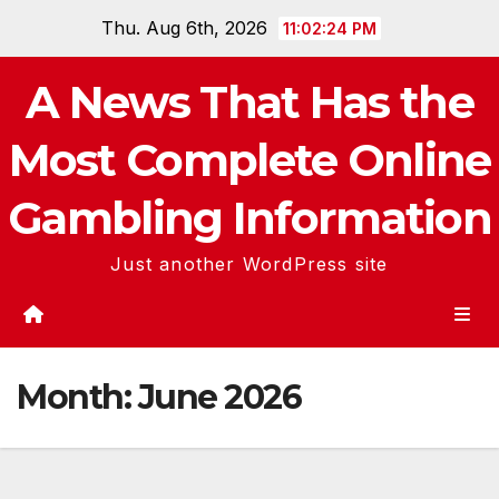
Skip
Thu. Aug 6th, 2026
11:02:24 PM
to
content
A News That Has the
Most Complete Online
Gambling Information
Just another WordPress site
Month:
June 2026