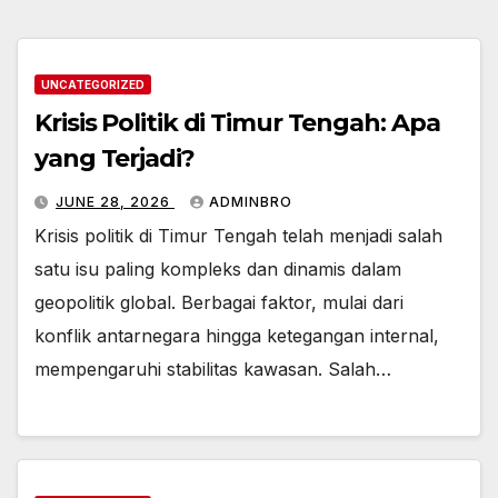
UNCATEGORIZED
Krisis Politik di Timur Tengah: Apa
yang Terjadi?
JUNE 28, 2026
ADMINBRO
Krisis politik di Timur Tengah telah menjadi salah
satu isu paling kompleks dan dinamis dalam
geopolitik global. Berbagai faktor, mulai dari
konflik antarnegara hingga ketegangan internal,
mempengaruhi stabilitas kawasan. Salah…