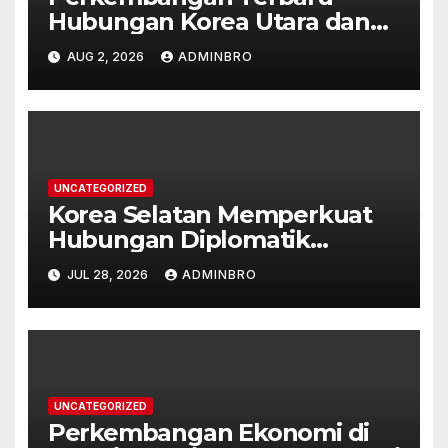
Hubungan Korea Utara dan
Korea Selatan
AUG 2, 2026
ADMINBRO
UNCATEGORIZED
Korea Selatan Memperkuat
Hubungan Diplomatik
dengan ASEAN
JUL 28, 2026
ADMINBRO
UNCATEGORIZED
Perkembangan Ekonomi di