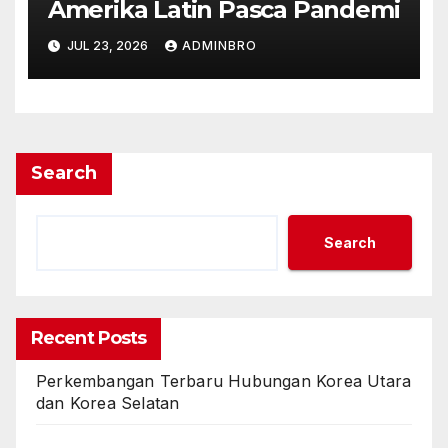
Amerika Latin Pasca Pandemi
JUL 23, 2026
ADMINBRO
Search
Search
Recent Posts
Perkembangan Terbaru Hubungan Korea Utara
dan Korea Selatan