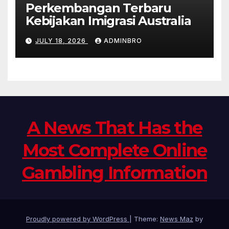
Perkembangan Terbaru
Kebijakan Imigrasi Australia
JULY 18, 2026
ADMINBRO
A News That Has the
Most Complete Online
Gambling Information
Proudly powered by WordPress
|
Theme:
News Maz
by