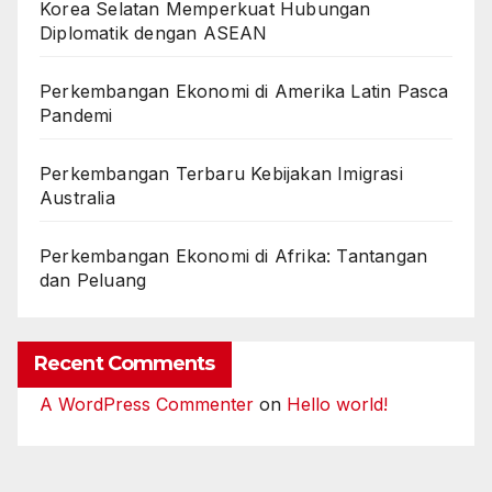
Korea Selatan Memperkuat Hubungan
Diplomatik dengan ASEAN
Perkembangan Ekonomi di Amerika Latin Pasca
Pandemi
Perkembangan Terbaru Kebijakan Imigrasi
Australia
Perkembangan Ekonomi di Afrika: Tantangan
dan Peluang
Recent Comments
A WordPress Commenter
on
Hello world!