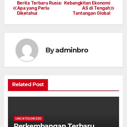
Berita Terbaru Rusia:
Kebangkitan Ekonomi
Post
Apa yang Perlu
AS di Tengah
Diketahui
Tantangan Global
navigation
By
adminbro
Related Post
UNCATEGORIZED
Perkembangan Terbaru