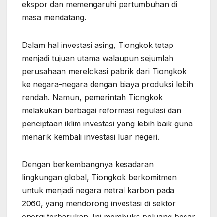
ekspor dan memengaruhi pertumbuhan di
masa mendatang.
Dalam hal investasi asing, Tiongkok tetap
menjadi tujuan utama walaupun sejumlah
perusahaan merelokasi pabrik dari Tiongkok
ke negara-negara dengan biaya produksi lebih
rendah. Namun, pemerintah Tiongkok
melakukan berbagai reformasi regulasi dan
penciptaan iklim investasi yang lebih baik guna
menarik kembali investasi luar negeri.
Dengan berkembangnya kesadaran
lingkungan global, Tiongkok berkomitmen
untuk menjadi negara netral karbon pada
2060, yang mendorong investasi di sektor
energi terbarukan. Ini membuka peluang besar