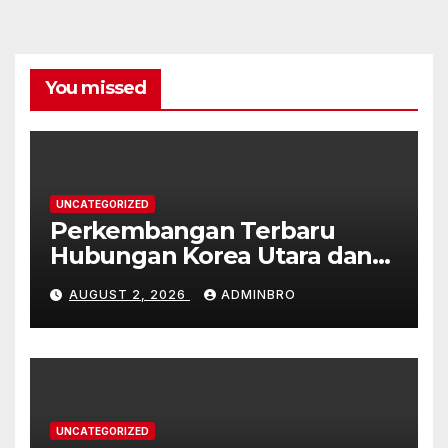
You missed
UNCATEGORIZED
Perkembangan Terbaru
Hubungan Korea Utara dan
Korea Selatan
AUGUST 2, 2026
ADMINBRO
UNCATEGORIZED