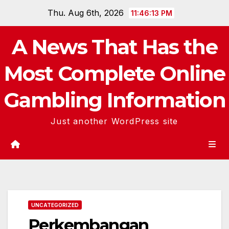
Skip
Thu. Aug 6th, 2026
11:46:13 PM
to
content
A News That Has the
Most Complete Online
Gambling Information
Just another WordPress site
UNCATEGORIZED
Perkembangan