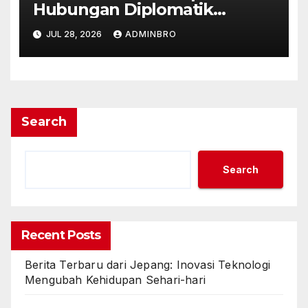
Hubungan Diplomatik
dengan ASEAN
JUL 28, 2026
ADMINBRO
Search
Search
Recent Posts
Berita Terbaru dari Jepang: Inovasi Teknologi
Mengubah Kehidupan Sehari-hari