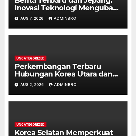
Berita Terbaru dari Jepang:
Inovasi Teknologi Mengubah
Kehidupan Sehari-hari
AUG 7, 2026
ADMINBRO
UNCATEGORIZED
Perkembangan Terbaru
Hubungan Korea Utara dan
Korea Selatan
AUG 2, 2026
ADMINBRO
UNCATEGORIZED
Korea Selatan Memperkuat