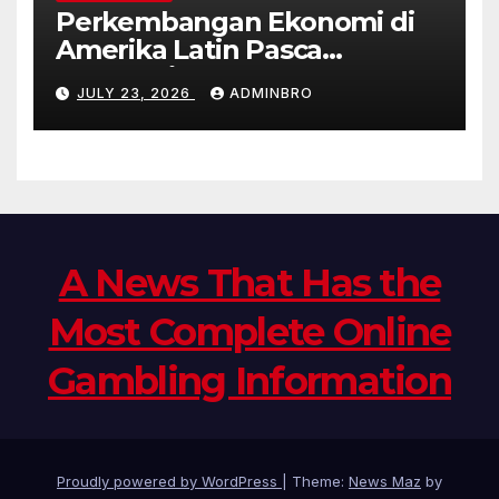
Perkembangan Ekonomi di
Amerika Latin Pasca
Pandemi
JULY 23, 2026
ADMINBRO
A News That Has the
Most Complete Online
Gambling Information
Proudly powered by WordPress
|
Theme:
News Maz
by